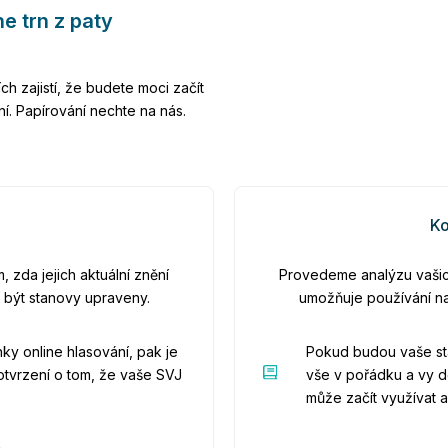
e trn z paty
ch zajistí, že budete moci začít
í. Papírování nechte na nás.
Ko
zda jejich aktuální znění
Provedeme analýzu vašich
 být stanovy upraveny.
umožňuje používání na
y online hlasování, pak je
Pokud budou vaše sta
otvrzení o tom, že vaše SVJ
vše v pořádku a vy d
může začít využívat ap