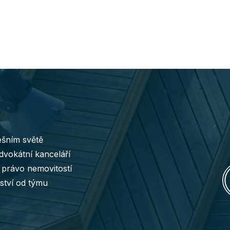
ešním světě
advokátní kanceláří
a právo nemovitostí
ství od týmu