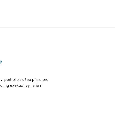
?
ví portfolio služeb přímo pro
toring exekucí, vymáhání