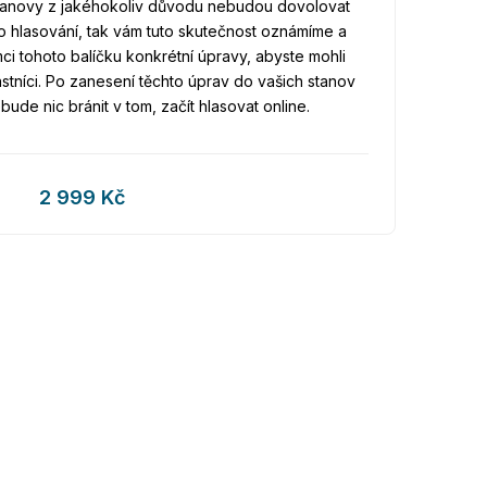
stanovy z jakéhokoliv důvodu nebudou dovolovat
ho hlasování, tak vám tuto skutečnost oznámíme a
i tohoto balíčku konkrétní úpravy, abyste mohli
astníci. Po zanesení těchto úprav do vašich stanov
ebude nic bránit v tom, začít hlasovat online.
2 999 Kč