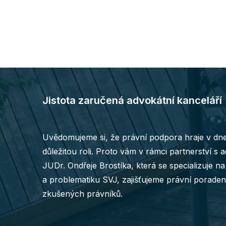
Jistota zaručená advokátní kanceláří
Uvědomujeme si, že právní podpora hraje v dn
důležitou roli. Proto vám v rámci partnerství s 
JUDr. Ondřeje Brostíka, která se specializuje n
a problematiku SVJ, zajišťujeme právní poraden
zkušených právníků.