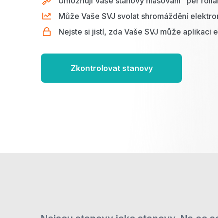
Umožňují Vaše stanovy hlasování "per roll
Může Vaše SVJ svolat shromáždění elektro
Nejste si jistí, zda Vaše SVJ může aplikaci 
Zkontrolovat stanovy