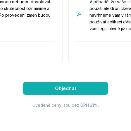
 důvodu nebudou dovolovat
V případě, že vaše 
uto skutečnost oznámíme a
použití elektronické
. Po provedení změn budou
navrhneme vám v rámc
používat aplikaci eVl
vám legislativně již n
Objednat
Uvedené ceny jsou bez DPH 21%.