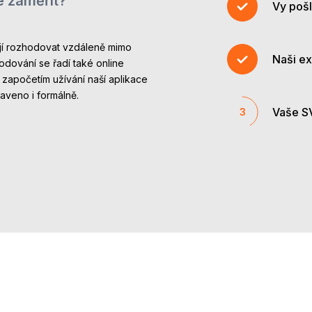
e zaměřit?
Vy pošl
1
ují rozhodovat vzdáleně mimo
Naši ex
2
odování se řadí také online
d započetím užívání naší aplikace
raveno i formálně.
Vaše SV
3