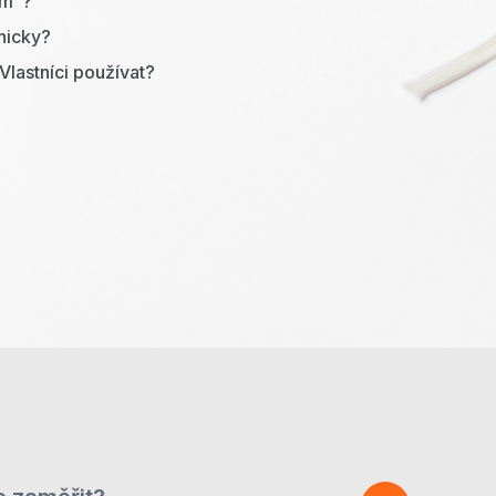
am"?
nicky?
eVlastníci používat?