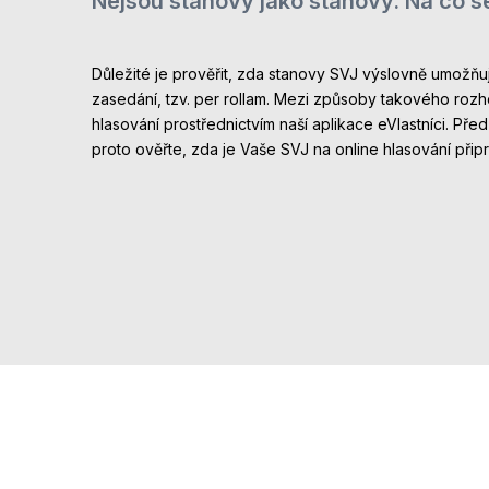
Nejsou stanovy jako stanovy. Na co s
Důležité je prověřit, zda stanovy SVJ výslovně umožň
zasedání, tzv. per rollam. Mezi způsoby takového rozh
hlasování prostřednictvím naší aplikace eVlastníci. Pře
proto ověřte, zda je Vaše SVJ na online hlasování přip